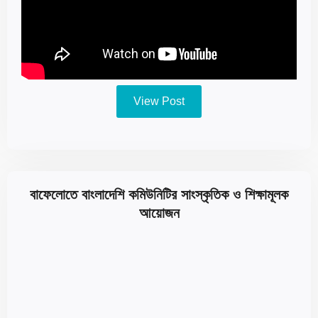
View Post
বাফেলোতে বাংলাদেশি কমিউনিটির সাংস্কৃতিক ও শিক্ষামূলক
আয়োজন